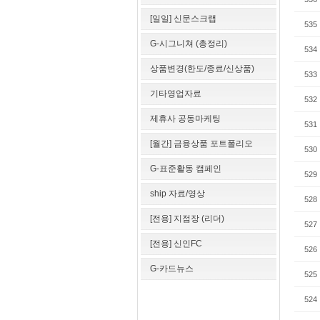
[일일] 신문스크랩
535
G-시그니쳐 (총정리)
534
상품변경(한도/종료/신상품)
533
기타영업자료
532
제휴사 공동마케팅
531
[월간] 금융상품 포트폴리오
530
G-표준활동 캠페인
529
ship 자료/영상
528
[전용] 지점장 (리더)
527
[전용] 신인FC
526
G-카드뉴스
525
524