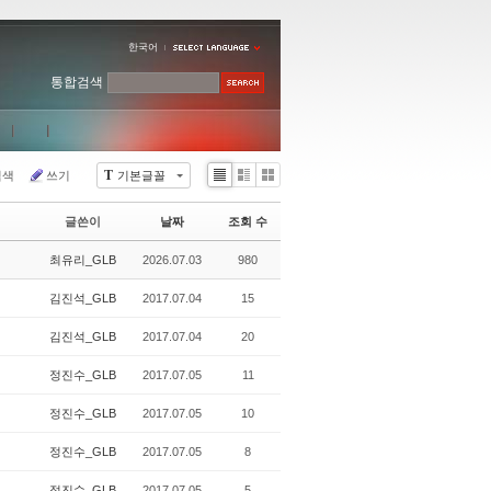
한국어
통합검색
T
검색
쓰기
기본글꼴
Li
Zi
G
st
n
al
글쓴이
날짜
조회 수
e
le
r
최유리_GLB
2026.07.03
980
y
김진석_GLB
2017.07.04
15
김진석_GLB
2017.07.04
20
정진수_GLB
2017.07.05
11
정진수_GLB
2017.07.05
10
정진수_GLB
2017.07.05
8
정진수_GLB
2017.07.05
5