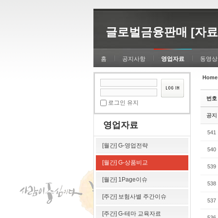
Sketchbook5, 스케치북5
Sketchbook5, 스케치북5
글로벌금융판매 [자료
홈
공지사항
영업자료
동영상
Home
Sketchbook5, 스케치북5
Sketchbook5, 스케치북5
번호
로그인 유지
공지
영업자료
541
[월간] G-영업전략
540
[월간] G-상품비교
539
[월간] 1Page이슈
538
[주간] 보험사별 주간이슈
537
[주간] G-테마 교육자료
536