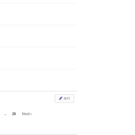
쓰기
...
28
Next