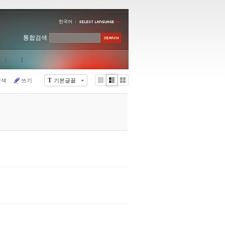
한국어
통합검색
T
검색
쓰기
기본글꼴
Li
Zi
G
st
n
al
e
le
r
y