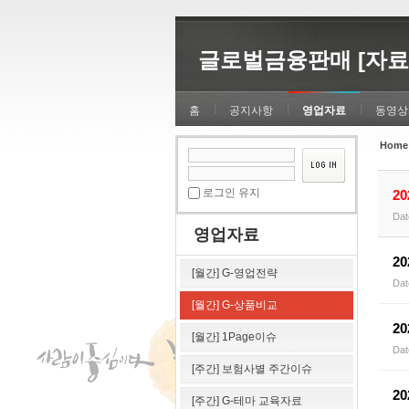
Sketchbook5, 스케치북5
Sketchbook5, 스케치북5
글로벌금융판매 [자료
홈
공지사항
영업자료
동영상
Home
Sketchbook5, 스케치북5
Sketchbook5, 스케치북5
로그인 유지
2
Dat
영업자료
2
[월간] G-영업전략
Dat
[월간] G-상품비교
2
[월간] 1Page이슈
Dat
[주간] 보험사별 주간이슈
2
[주간] G-테마 교육자료