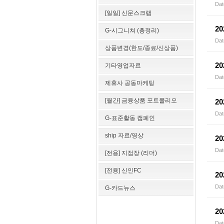
Dat
[일일] 신문스크랩
2
G-시그니쳐 (총정리)
Dat
상품변경(한도/종료/신상품)
2
기타영업자료
Dat
제휴사 공동마케팅
[월간] 금융상품 포트폴리오
2
Dat
G-표준활동 캠페인
ship 자료/영상
2
Dat
[전용] 지점장 (리더)
[전용] 신인FC
2
Dat
G-카드뉴스
2
Dat