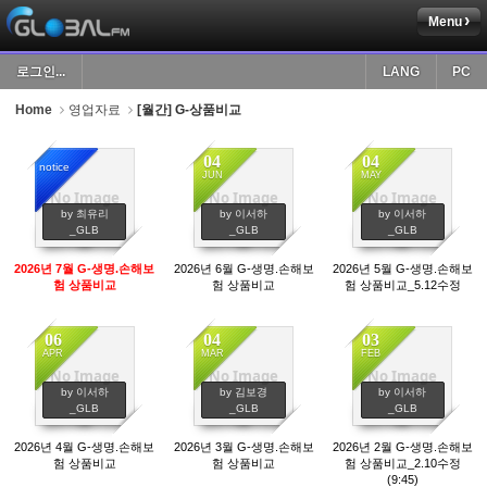
Menu
Sketchbook5, 스케치북5
로그인...
LANG
PC
Home
영업자료
[월간] G-상품비교
04
04
notice
JUN
MAY
No Image
No Image
No Image
Sketchbook5, 스케치북5
994
1011
1039
by 최유리
by 이서하
by 이서하
_GLB
_GLB
_GLB
2026년 7월 G-생명.손해보
2026년 6월 G-생명.손해보
2026년 5월 G-생명.손해보
험 상품비교
험 상품비교
험 상품비교_5.12수정
06
04
03
APR
MAR
FEB
No Image
No Image
No Image
1003
1276
983
by 이서하
by 김보경
by 이서하
_GLB
_GLB
_GLB
2026년 4월 G-생명.손해보
2026년 3월 G-생명.손해보
2026년 2월 G-생명.손해보
험 상품비교
험 상품비교
험 상품비교_2.10수정
(9:45)