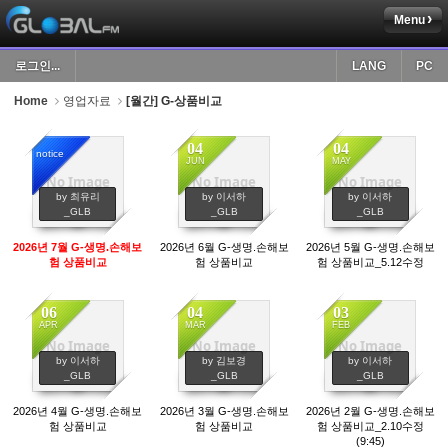
Menu
Sketchbook5, 스케치북5
로그인...
LANG
PC
Home
영업자료
[월간] G-상품비교
04
04
notice
JUN
MAY
No Image
No Image
No Image
Sketchbook5, 스케치북5
987
1011
1039
by 최유리
by 이서하
by 이서하
_GLB
_GLB
_GLB
2026년 7월 G-생명.손해보
2026년 6월 G-생명.손해보
2026년 5월 G-생명.손해보
험 상품비교
험 상품비교
험 상품비교_5.12수정
06
04
03
APR
MAR
FEB
No Image
No Image
No Image
1003
1276
983
by 이서하
by 김보경
by 이서하
_GLB
_GLB
_GLB
2026년 4월 G-생명.손해보
2026년 3월 G-생명.손해보
2026년 2월 G-생명.손해보
험 상품비교
험 상품비교
험 상품비교_2.10수정
(9:45)