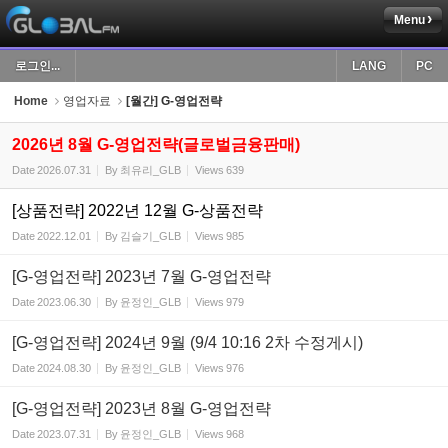
Menu
Sketchbook5, 스케치북5
로그인...
LANG
PC
Home
영업자료
[월간] G-영업전략
2026년 8월 G-영업전략(글로벌금융판매)
Date
2026.07.31
By
최유리_GLB
Views
639
Sketchbook5, 스케치북5
[상품전략] 2022년 12월 G-상품전략
Date
2022.12.01
By
김슬기_GLB
Views
985
[G-영업전략] 2023년 7월 G-영업전략
Date
2023.06.30
By
윤정인_GLB
Views
979
[G-영업전략] 2024년 9월 (9/4 10:16 2차 수정게시)
Date
2024.08.30
By
윤정인_GLB
Views
976
[G-영업전략] 2023년 8월 G-영업전략
Date
2023.07.31
By
윤정인_GLB
Views
968