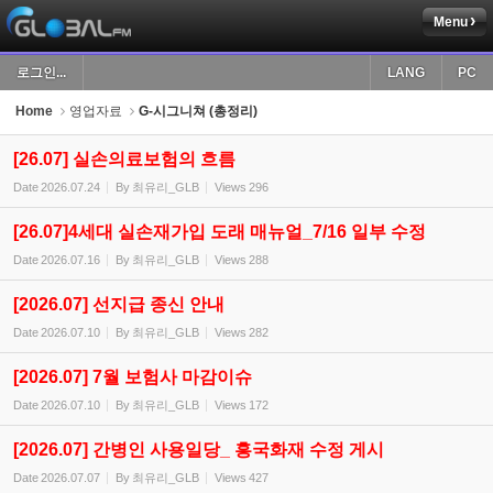
Menu
Sketchbook5, 스케치북5
로그인...
LANG
PC
Home
영업자료
G-시그니쳐 (총정리)
[26.07] 실손의료보험의 흐름
Date
2026.07.24
By
최유리_GLB
Views
296
Sketchbook5, 스케치북5
[26.07]4세대 실손재가입 도래 매뉴얼_7/16 일부 수정
Date
2026.07.16
By
최유리_GLB
Views
288
[2026.07] 선지급 종신 안내
Date
2026.07.10
By
최유리_GLB
Views
282
[2026.07] 7월 보험사 마감이슈
Date
2026.07.10
By
최유리_GLB
Views
172
[2026.07] 간병인 사용일당_ 흥국화재 수정 게시
Date
2026.07.07
By
최유리_GLB
Views
427