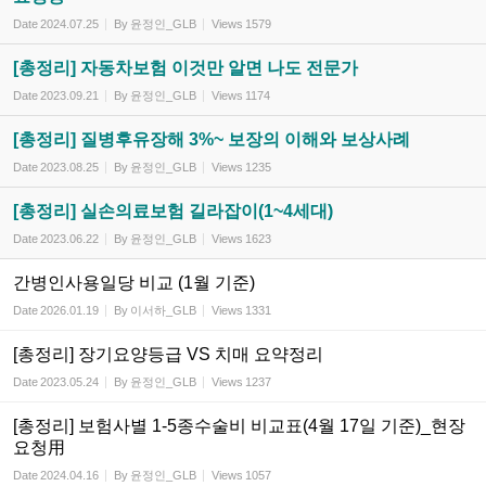
Date
2024.07.25
By
윤정인_GLB
Views
1579
[총정리] 자동차보험 이것만 알면 나도 전문가
Date
2023.09.21
By
윤정인_GLB
Views
1174
[총정리] 질병후유장해 3%~ 보장의 이해와 보상사례
Date
2023.08.25
By
윤정인_GLB
Views
1235
[총정리] 실손의료보험 길라잡이(1~4세대)
Date
2023.06.22
By
윤정인_GLB
Views
1623
간병인사용일당 비교 (1월 기준)
Date
2026.01.19
By
이서하_GLB
Views
1331
[총정리] 장기요양등급 VS 치매 요약정리
Date
2023.05.24
By
윤정인_GLB
Views
1237
[총정리] 보험사별 1-5종수술비 비교표(4월 17일 기준)_현장
요청用
Date
2024.04.16
By
윤정인_GLB
Views
1057