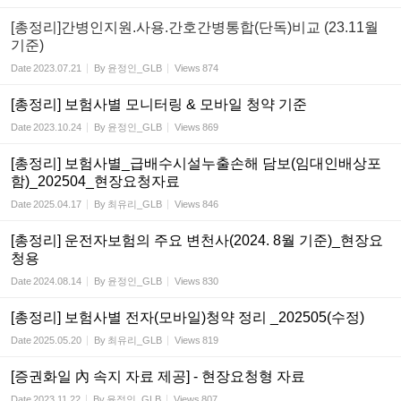
[총정리]간병인지원.사용.간호간병통합(단독)비교 (23.11월
기준)
Date
2023.07.21
By
윤정인_GLB
Views
874
[총정리] 보험사별 모니터링 & 모바일 청약 기준
Date
2023.10.24
By
윤정인_GLB
Views
869
[총정리] 보험사별_급배수시설누출손해 담보(임대인배상포
함)_202504_현장요청자료
Date
2025.04.17
By
최유리_GLB
Views
846
[총정리] 운전자보험의 주요 변천사(2024. 8월 기준)_현장요
청용
Date
2024.08.14
By
윤정인_GLB
Views
830
[총정리] 보험사별 전자(모바일)청약 정리 _202505(수정)
Date
2025.05.20
By
최유리_GLB
Views
819
[증권화일 內 속지 자료 제공] - 현장요청형 자료
Date
2023.11.22
By
윤정인_GLB
Views
807