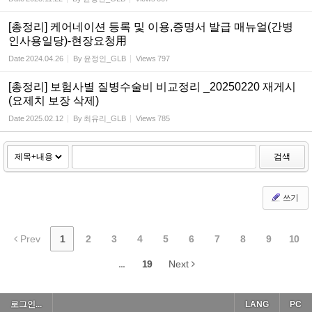
[총정리] 케어네이션 등록 및 이용,증명서 발급 매뉴얼(간병
인사용일당)-현장요청用
Date
2024.04.26
By
윤정인_GLB
Views
797
[총정리] 보험사별 질병수술비 비교정리 _20250220 재게시
(요제치 보장 삭제)
Date
2025.02.12
By
최유리_GLB
Views
785
검색
쓰기
Prev
1
2
3
4
5
6
7
8
9
10
...
19
Next
로그인...
LANG
PC