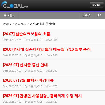
Menu
Sketchbook5, 스케치북5
로그인...
LANG
PC
Home
영업자료
G-시그니쳐 (총정리)
[26.07] 실손의료보험의 흐름
Date
2026.07.24
By
최유리_GLB
Views
287
Sketchbook5, 스케치북5
[26.07]4세대 실손재가입 도래 매뉴얼_7/16 일부 수정
Date
2026.07.16
By
최유리_GLB
Views
286
[2026.07] 선지급 종신 안내
Date
2026.07.10
By
최유리_GLB
Views
280
[2026.07] 7월 보험사 마감이슈
Date
2026.07.10
By
최유리_GLB
Views
170
[2026.07] 간병인 사용일당_ 흥국화재 수정 게시
Date
2026.07.07
By
최유리_GLB
Views
420