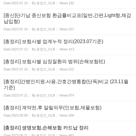
Date
2023.07.10
By
윤정인_GLB
Views
182
[종신]단기납 종신보험 환급률비교표(일반,간편,Light형,체감
납입형)
Date
2023.07.10
By
윤정인_GLB
Views
337
[총정리] 보험사별 업계누적 정리(2023.07기준)
Date
2023.07.13
By
윤정인_GLB
Views
413
[총정리] 보험사별 심장질환의 범위(손해보험社)
Date
2023.07.19
By
윤정인_GLB
Views
522
[총정리]간병인지원.사용.간호간병통합(단독)비교 (23.11월
기준)
Date
2023.07.21
By
윤정인_GLB
Views
874
[총정리] 계약전,후 알릴의무(인보험,재물보험)
Date
2023.08.09
By
윤정인_GLB
Views
309
[총정리] 생명보험,손해보험 카드납 정리
Date
2023.08.11
By
윤정인_GLB
Views
483