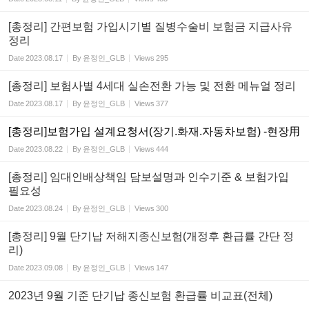
[총정리] 간편보험 가입시기별 질병수술비 보험금 지급사유
정리
Date
2023.08.17
By
윤정인_GLB
Views
295
[총정리] 보험사별 4세대 실손전환 가능 및 전환 메뉴얼 정리
Date
2023.08.17
By
윤정인_GLB
Views
377
[총정리]보험가입 설계요청서(장기.화재.자동차보험) -현장用
Date
2023.08.22
By
윤정인_GLB
Views
444
[총정리] 임대인배상책임 담보설명과 인수기준 & 보험가입
필요성
Date
2023.08.24
By
윤정인_GLB
Views
300
[총정리] 9월 단기납 저해지종신보험(개정후 환급률 간단 정
리)
Date
2023.09.08
By
윤정인_GLB
Views
147
2023년 9월 기준 단기납 종신보험 환급률 비교표(전체)