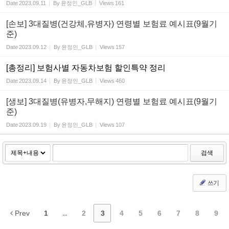
Date
2023.09.11
By
윤정인_GLB
Views
161
[손보] 3대질병(건강체,유병자) 연령별 보험료 예시표(9월기
준)
Date
2023.09.12
By
윤정인_GLB
Views
157
[총정리] 보험사별 자동차보험 할인특약 정리
Date
2023.09.14
By
윤정인_GLB
Views
460
[생보] 3대질병(유병자,무해지) 연령별 보험료 예시표(9월기
준)
Date
2023.09.19
By
윤정인_GLB
Views
107
검색
쓰기
Prev
1
...
2
3
4
5
6
7
8
9