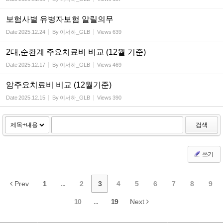
보험사별 유병자보험 알릴의무
Date
2025.12.24
By
이서하_GLB
Views
639
2대,순환계 주요치료비 비교 (12월 기준)
Date
2025.12.17
By
이서하_GLB
Views
469
암주요치료비 비교 (12월기준)
Date
2025.12.15
By
이서하_GLB
Views
390
검색
쓰기
Prev
1
...
2
3
4
5
6
7
8
9
10
...
19
Next