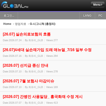
Menu
Sketchbook5, 스케치북5
로그인...
LANG
PC
Home
영업자료
G-시그니쳐 (총정리)
[26.07] 실손의료보험의 흐름
Date
2026.07.24
By
최유리_GLB
Views
277
Sketchbook5, 스케치북5
[26.07]4세대 실손재가입 도래 매뉴얼_7/16 일부 수정
Date
2026.07.16
By
최유리_GLB
Views
284
[2026.07] 선지급 종신 안내
Date
2026.07.10
By
최유리_GLB
Views
278
[2026.07] 7월 보험사 마감이슈
Date
2026.07.10
By
최유리_GLB
Views
169
[2026.07] 간병인 사용일당_ 흥국화재 수정 게시
Date
2026.07.07
By
최유리_GLB
Views
413