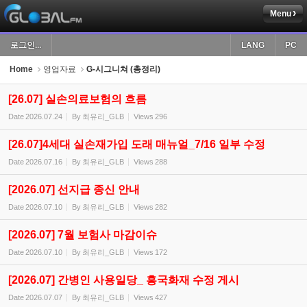
Menu
Sketchbook5, 스케치북5
로그인...
LANG
PC
Home
영업자료
G-시그니쳐 (총정리)
[26.07] 실손의료보험의 흐름
Date
2026.07.24
By
최유리_GLB
Views
296
Sketchbook5, 스케치북5
[26.07]4세대 실손재가입 도래 매뉴얼_7/16 일부 수정
Date
2026.07.16
By
최유리_GLB
Views
288
[2026.07] 선지급 종신 안내
Date
2026.07.10
By
최유리_GLB
Views
282
[2026.07] 7월 보험사 마감이슈
Date
2026.07.10
By
최유리_GLB
Views
172
[2026.07] 간병인 사용일당_ 흥국화재 수정 게시
Date
2026.07.07
By
최유리_GLB
Views
427