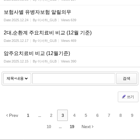
보험사별 유병자보험 알릴의무
Date
2025.12.24
By
이서하_GLB
Views
639
2대,순환계 주요치료비 비교 (12월 기준)
Date
2025.12.17
By
이서하_GLB
Views
469
암주요치료비 비교 (12월기준)
Date
2025.12.15
By
이서하_GLB
Views
390
검색
쓰기
Prev
1
...
2
3
4
5
6
7
8
9
10
...
19
Next