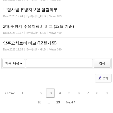
보험사별 유병자보험 알릴의무
Date
2025.12.24
By
이서하_GLB
Views
639
2대,순환계 주요치료비 비교 (12월 기준)
Date
2025.12.17
By
이서하_GLB
Views
469
암주요치료비 비교 (12월기준)
Date
2025.12.15
By
이서하_GLB
Views
390
검색
쓰기
Prev
1
...
2
3
4
5
6
7
8
9
10
...
19
Next