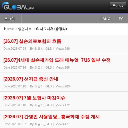
Menu
Sketchbook5, 스케치북5
로그인...
LANG
PC
Home
영업자료
G-시그니쳐 (총정리)
[26.07] 실손의료보험의 흐름
Date
2026.07.24
By
최유리_GLB
Views
296
Sketchbook5, 스케치북5
[26.07]4세대 실손재가입 도래 매뉴얼_7/16 일부 수정
Date
2026.07.16
By
최유리_GLB
Views
288
[2026.07] 선지급 종신 안내
Date
2026.07.10
By
최유리_GLB
Views
283
[2026.07] 7월 보험사 마감이슈
Date
2026.07.10
By
최유리_GLB
Views
172
[2026.07] 간병인 사용일당_ 흥국화재 수정 게시
Date
2026.07.07
By
최유리_GLB
Views
427