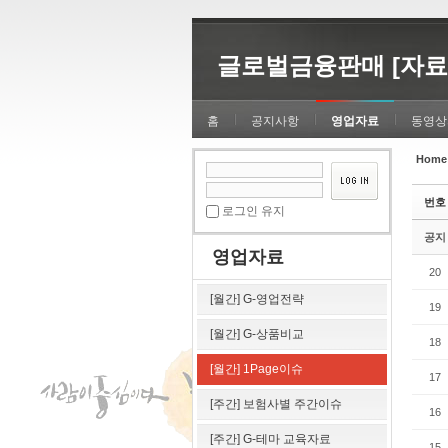
Sketchbook5, 스케치북5
Sketchbook5, 스케치북5
글로벌금융판매 [자료
홈
공지사항
영업자료
동영상
Home
Sketchbook5, 스케치북5
Sketchbook5, 스케치북5
번호
로그인 유지
공지
영업자료
20
[월간] G-영업전략
19
[월간] G-상품비교
18
[월간] 1Page이슈
17
[주간] 보험사별 주간이슈
16
[주간] G-테마 교육자료
15