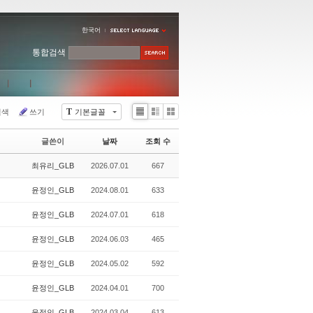
한국어
통합검색
T
검색
쓰기
기본글꼴
Li
Zi
G
st
n
al
글쓴이
날짜
조회 수
e
le
r
최유리_GLB
2026.07.01
667
y
윤정인_GLB
2024.08.01
633
윤정인_GLB
2024.07.01
618
윤정인_GLB
2024.06.03
465
윤정인_GLB
2024.05.02
592
윤정인_GLB
2024.04.01
700
윤정인_GLB
2024.03.04
613