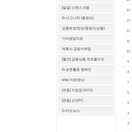
[일일] 신문스크랩
14
G-시그니쳐 (총정리)
13
상품변경(한도/종료/신상품)
12
기타영업자료
11
제휴사 공동마케팅
10
[월간] 금융상품 포트폴리오
9
G-표준활동 캠페인
8
ship 자료/영상
7
[전용] 지점장 (리더)
6
[전용] 신인FC
5
G-카드뉴스
4
3