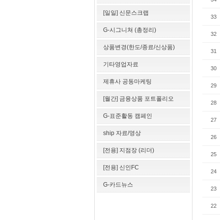
[일일] 신문스크랩
33
G-시그니쳐 (총정리)
32
상품변경(한도/종료/신상품)
31
기타영업자료
30
제휴사 공동마케팅
29
[월간] 금융상품 포트폴리오
28
G-표준활동 캠페인
27
ship 자료/영상
26
[전용] 지점장 (리더)
25
[전용] 신인FC
24
G-카드뉴스
23
22