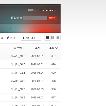
한국어
통합검색
T
검색
쓰기
기본글꼴
Li
Zi
G
st
n
al
글쓴이
날짜
조회 수
e
le
r
최유리_GLB
2026.07.01
667
y
이서하_GLB
2026.06.01
626
이서하_GLB
2026.05.04
590
이서하_GLB
2026.04.01
478
이서하_GLB
2026.03.03
386
이서하_GLB
2026.02.02
537
이서하_GLB
2026.01.02
902