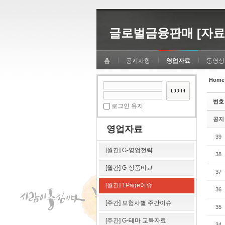
Sketchbook5, 스케치북5
Sketchbook5, 스케치북5
글로벌금융판매 [자료
홈
공지사항
영업자료
동영상
Home
Sketchbook5, 스케치북5
Sketchbook5, 스케치북5
번호
로그인 유지
공지
영업자료
39
[월간] G-영업전략
38
[월간] G-상품비교
37
[월간] 1Page이슈
36
[주간] 보험사별 주간이슈
35
[주간] G-테마 교육자료
34