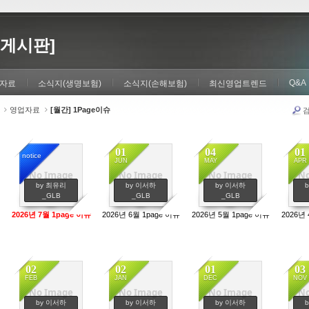
게시판]
Q&A
자료
소식지(생명보험)
소식지(손해보험)
최신영업트렌드
영업자료
[월간] 1Page이슈
01
04
01
notice
JUN
MAY
APR
No Image
No Image
No Image
No
667
626
590
by 최유리
by 이서하
by 이서하
_GLB
_GLB
_GLB
2026년 7월 1page 이슈
2026년 6월 1page 이슈
2026년 5월 1page 이슈
2026년 
02
02
01
03
FEB
JAN
DEC
NOV
No Image
No Image
No Image
No
537
902
693
by 이서하
by 이서하
by 이서하