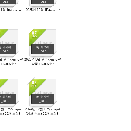
_GLB
_GLB
11월 1page이슈
2025년 10월 1Page이슈
07
MAY
 Image
No Image
775
646
by 이서하
by 최유리
_GLB
_GLB
 6월 원수사별 주력
2025년 5월 원수사별 주력
 1page이슈
상품 1page이슈
02
DEC
 Image
No Image
761
738
by 최유리
by 윤정인
_GLB
_GLB
1월 1Page 이슈
2024년 12월 1Page 이슈
보) 33개 보험社
(생보,손보) 33개 보험社