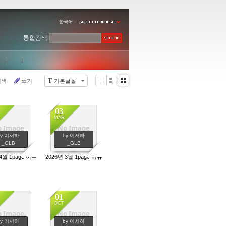
한국어
통합검색
T
검색
쓰기
기본글꼴
Li
Zi
G
st
n
al
e
le
03
r
MAR
y
 Image
No Image
478
386
by 이서하
by 이서하
_GLB
_GLB
4월 1page 이슈
2026년 3월 1page 이슈
01
OCT
 Image
No Image
756
668
by 이서하
by 이서하