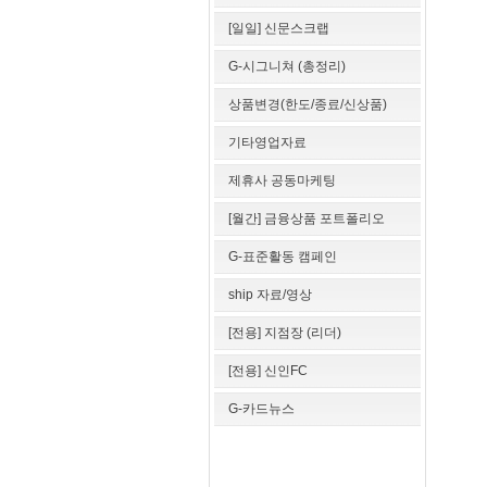
[일일] 신문스크랩
G-시그니쳐 (총정리)
상품변경(한도/종료/신상품)
기타영업자료
제휴사 공동마케팅
[월간] 금융상품 포트폴리오
G-표준활동 캠페인
ship 자료/영상
[전용] 지점장 (리더)
[전용] 신인FC
G-카드뉴스