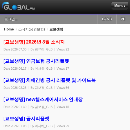
Menu
Sketchbook5, 스케치북5
로그인...
LANG
PC
Home
소식지(생명보험)
교보생명
[교보생명] 2026년 8월 소식지
Date
2026.07.30
By
최유리_GLB
Views
22
Sketchbook5, 스케치북5
[교보생명] 연금보험 공시리플렛
Date
2026.06.17
By
이서하_GLB
Views
17
[교보생명] 치매간병 공시 리플렛 및 가이드북
Date
2026.02.26
By
김보경_GLB
Views
56
[교보생명] new헬스케어서비스 안내장
Date
2026.01.30
By
김보경_GLB
Views
15
[교보생명] 공시리플렛
Date
2026.01.08
By
이서하_GLB
Views
29