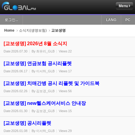
Menu
Sketchbook5, 스케치북5
로그인...
LANG
PC
Home
소식지(생명보험)
교보생명
[교보생명] 2026년 8월 소식지
Date
2026.07.30
By
최유리_GLB
Views
22
Sketchbook5, 스케치북5
[교보생명] 연금보험 공시리플렛
Date
2026.06.17
By
이서하_GLB
Views
17
[교보생명] 치매간병 공시 리플렛 및 가이드북
Date
2026.02.26
By
김보경_GLB
Views
56
[교보생명] new헬스케어서비스 안내장
Date
2026.01.30
By
김보경_GLB
Views
15
[교보생명] 공시리플렛
Date
2026.01.08
By
이서하_GLB
Views
29