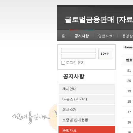
Sketchbook5, 스케치북5
Sketchbook5, 스케치북5
글로벌금융판매 [자료
홈
공지사항
영업자료
동영상
Home
Sketchbook5, 스케치북5
Sketchbook5, 스케치북5
번호
로그인 유지
21
공지사항
20
게시안내
19
G-뉴스 (2024~)
18
회사소개
17
보종별 판매현황
16
준법자료
15