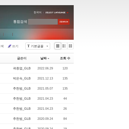
한국어
통합검색
T
검색
쓰기
기본글꼴
Li
Zi
G
st
n
al
글쓴이
날짜
조회 수
e
le
r
곽종엽_GLB
2022.06.29
120
y
박은숙_GLB
2021.12.13
135
추한범_GLB
2021.05.07
135
추한범_GLB
2021.04.23
44
추한범_GLB
2021.04.23
26
추한범_GLB
2020.09.24
84
추한범_GLB
2020.09.24
19