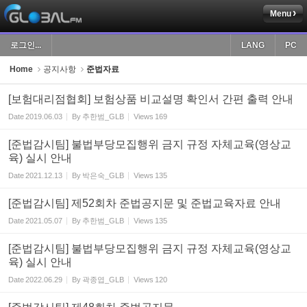
Menu
Sketchbook5, 스케치북5
로그인...
LANG
PC
Home
공지사항
준법자료
[보험대리점협회] 보험상품 비교설명 확인서 간편 출력 안내
Date
2019.06.03
By
추한범_GLB
Views
169
Sketchbook5, 스케치북5
[준법감시팀] 불법부당모집행위 금지 규정 자체교육(영상교
육) 실시 안내
Date
2021.12.13
By
박은숙_GLB
Views
135
[준법감시팀] 제52회차 준법공지문 및 준법교육자료 안내
Date
2021.05.07
By
추한범_GLB
Views
135
[준법감시팀] 불법부당모집행위 금지 규정 자체교육(영상교
육) 실시 안내
Date
2022.06.29
By
곽종엽_GLB
Views
120