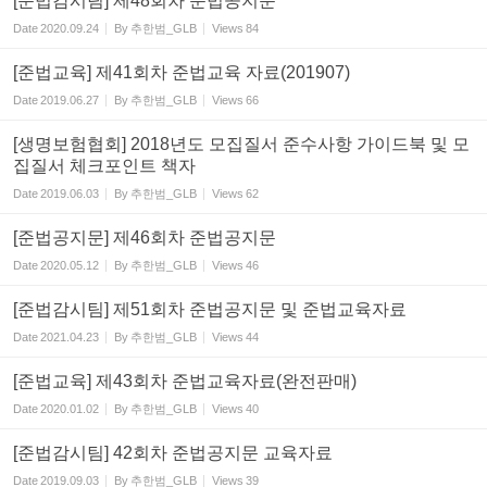
[준법감시팀] 제48회차 준법공지문
Date
2020.09.24
By
추한범_GLB
Views
84
[준법교육] 제41회차 준법교육 자료(201907)
Date
2019.06.27
By
추한범_GLB
Views
66
[생명보험협회] 2018년도 모집질서 준수사항 가이드북 및 모
집질서 체크포인트 책자
Date
2019.06.03
By
추한범_GLB
Views
62
[준법공지문] 제46회차 준법공지문
Date
2020.05.12
By
추한범_GLB
Views
46
[준법감시팀] 제51회차 준법공지문 및 준법교육자료
Date
2021.04.23
By
추한범_GLB
Views
44
[준법교육] 제43회차 준법교육자료(완전판매)
Date
2020.01.02
By
추한범_GLB
Views
40
[준법감시팀] 42회차 준법공지문 교육자료
Date
2019.09.03
By
추한범_GLB
Views
39