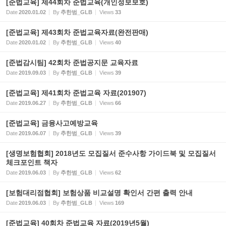
[준법교육] 제44회차 준법교육(개인정보보호)
Date
2020.01.02
By
추한범_GLB
Views
33
[준법교육] 제43회차 준법교육자료(완전판매)
Date
2020.01.02
By
추한범_GLB
Views
40
[준법감시팀] 42회차 준법공지문 교육자료
Date
2019.09.03
By
추한범_GLB
Views
39
[준법교육] 제41회차 준법교육 자료(201907)
Date
2019.06.27
By
추한범_GLB
Views
66
[준법교육] 금융사고예방교육
Date
2019.06.07
By
추한범_GLB
Views
39
[생명보험협회] 2018년도 모집질서 준수사항 가이드북 및 모집질서
체크포인트 책자
Date
2019.06.03
By
추한범_GLB
Views
62
[보험대리점협회] 보험상품 비교설명 확인서 간편 출력 안내
Date
2019.06.03
By
추한범_GLB
Views
169
[준법교육] 40회차 준법교육 자료(2019년5월)