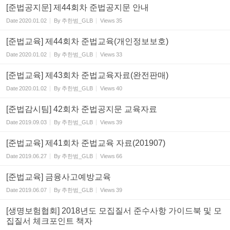
[준법공지문] 제44회차 준법공지문 안내
Date
2020.01.02
By
추한범_GLB
Views
35
[준법교육] 제44회차 준법교육(개인정보보호)
Date
2020.01.02
By
추한범_GLB
Views
33
[준법교육] 제43회차 준법교육자료(완전판매)
Date
2020.01.02
By
추한범_GLB
Views
40
[준법감시팀] 42회차 준법공지문 교육자료
Date
2019.09.03
By
추한범_GLB
Views
39
[준법교육] 제41회차 준법교육 자료(201907)
Date
2019.06.27
By
추한범_GLB
Views
66
[준법교육] 금융사고예방교육
Date
2019.06.07
By
추한범_GLB
Views
39
[생명보험협회] 2018년도 모집질서 준수사항 가이드북 및 모
집질서 체크포인트 책자