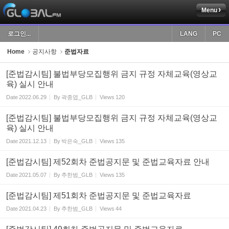
Menu
Sketchbook5, 스케치북5
로그인...
LANG
PC
Home
공지사항
준법자료
[준법감시팀] 불법부당모집행위 금지 규정 자체교육(영상교
육) 실시 안내
Sketchbook5, 스케치북5
Date
2022.06.29
By
곽종엽_GLB
Views
120
[준법감시팀] 불법부당모집행위 금지 규정 자체교육(영상교
육) 실시 안내
Date
2021.12.13
By
박은숙_GLB
Views
135
[준법감시팀] 제52회차 준법공지문 및 준법교육자료 안내
Date
2021.05.07
By
추한범_GLB
Views
135
[준법감시팀] 제51회차 준법공지문 및 준법교육자료
Date
2021.04.23
By
추한범_GLB
Views
44