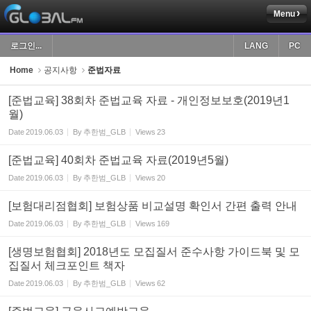
Menu
Sketchbook5, 스케치북5
로그인...
LANG
PC
Home
공지사항
준법자료
[준법교육] 38회차 준법교육 자료 - 개인정보보호(2019년1
월)
Sketchbook5, 스케치북5
Date
2019.06.03
By
추한범_GLB
Views
23
[준법교육] 40회차 준법교육 자료(2019년5월)
Date
2019.06.03
By
추한범_GLB
Views
20
[보험대리점협회] 보험상품 비교설명 확인서 간편 출력 안내
Date
2019.06.03
By
추한범_GLB
Views
169
[생명보험협회] 2018년도 모집질서 준수사항 가이드북 및 모
집질서 체크포인트 책자
Date
2019.06.03
By
추한범_GLB
Views
62