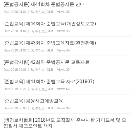
[준법공지문] 제44회차 준법공지문 안내
Date
2020.01.02
By
추한범_GLB
Views
35
[준법교육] 제44회차 준법교육(개인정보보호)
Date
2020.01.02
By
추한범_GLB
Views
33
[준법교육] 제43회차 준법교육자료(완전판매)
Date
2020.01.02
By
추한범_GLB
Views
40
[준법감시팀] 42회차 준법공지문 교육자료
Date
2019.09.03
By
추한범_GLB
Views
39
[준법교육] 제41회차 준법교육 자료(201907)
Date
2019.06.27
By
추한범_GLB
Views
66
[준법교육] 금융사고예방교육
Date
2019.06.07
By
추한범_GLB
Views
39
[생명보험협회] 2018년도 모집질서 준수사항 가이드북 및 모
집질서 체크포인트 책자