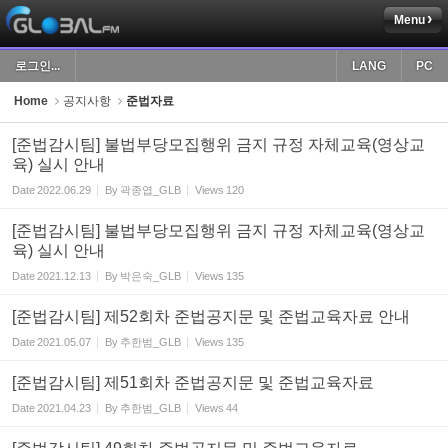
Menu
Sketchbook5, 스케치북5
로그인...
LANG
PC
Home
공지사항
준법자료
[준법감시팀] 불법부당모집행위 금지 규정 자체교육(영상교
육) 실시 안내
Sketchbook5, 스케치북5
Date
2022.06.29
By
곽종엽_GLB
Views
120
[준법감시팀] 불법부당모집행위 금지 규정 자체교육(영상교
육) 실시 안내
Date
2021.12.13
By
박은숙_GLB
Views
135
[준법감시팀] 제52회차 준법공지문 및 준법교육자료 안내
Date
2021.05.07
By
추한범_GLB
Views
135
[준법감시팀] 제51회차 준법공지문 및 준법교육자료
Date
2021.04.23
By
추한범_GLB
Views
44