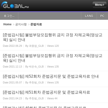
Menu
Sketchbook5, 스케치북5
로그인...
LANG
PC
Home
공지사항
준법자료
[준법감시팀] 불법부당모집행위 금지 규정 자체교육(영상교
육) 실시 안내
Sketchbook5, 스케치북5
Date
2022.06.29
By
곽종엽_GLB
Views
120
[준법감시팀] 불법부당모집행위 금지 규정 자체교육(영상교
육) 실시 안내
Date
2021.12.13
By
박은숙_GLB
Views
135
[준법감시팀] 제52회차 준법공지문 및 준법교육자료 안내
Date
2021.05.07
By
추한범_GLB
Views
135
[준법감시팀] 제51회차 준법공지문 및 준법교육자료
Date
2021.04.23
By
추한범_GLB
Views
44