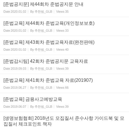
[준법공지문] 제44회차 준법공지문 안내
Date
2020.01.02
By
추한범_GLB
Views
35
[준법교육] 제44회차 준법교육(개인정보보호)
Date
2020.01.02
By
추한범_GLB
Views
33
[준법교육] 제43회차 준법교육자료(완전판매)
Date
2020.01.02
By
추한범_GLB
Views
40
[준법감시팀] 42회차 준법공지문 교육자료
Date
2019.09.03
By
추한범_GLB
Views
39
[준법교육] 제41회차 준법교육 자료(201907)
Date
2019.06.27
By
추한범_GLB
Views
66
[준법교육] 금융사고예방교육
Date
2019.06.07
By
추한범_GLB
Views
39
[생명보험협회] 2018년도 모집질서 준수사항 가이드북 및 모
집질서 체크포인트 책자