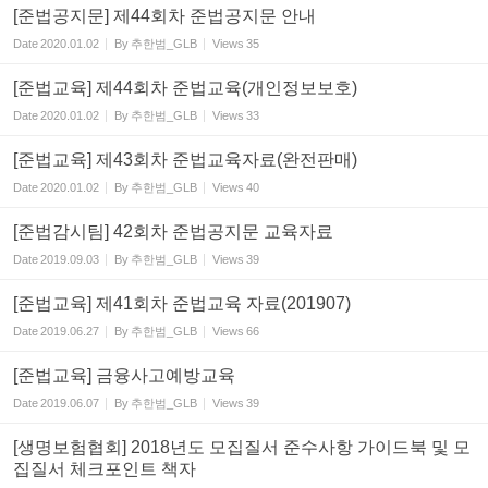
[준법공지문] 제44회차 준법공지문 안내
Date
2020.01.02
By
추한범_GLB
Views
35
[준법교육] 제44회차 준법교육(개인정보보호)
Date
2020.01.02
By
추한범_GLB
Views
33
[준법교육] 제43회차 준법교육자료(완전판매)
Date
2020.01.02
By
추한범_GLB
Views
40
[준법감시팀] 42회차 준법공지문 교육자료
Date
2019.09.03
By
추한범_GLB
Views
39
[준법교육] 제41회차 준법교육 자료(201907)
Date
2019.06.27
By
추한범_GLB
Views
66
[준법교육] 금융사고예방교육
Date
2019.06.07
By
추한범_GLB
Views
39
[생명보험협회] 2018년도 모집질서 준수사항 가이드북 및 모
집질서 체크포인트 책자