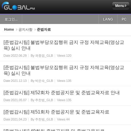
Menu
Sketchbook5, 스케치북5
로그인...
LANG
PC
Home
공지사항
준법자료
[준법감시팀] 불법부당모집행위 금지 규정 자체교육(영상교
육) 실시 안내
Sketchbook5, 스케치북5
Date
2022.06.29
By
곽종엽_GLB
Views
120
[준법감시팀] 불법부당모집행위 금지 규정 자체교육(영상교
육) 실시 안내
Date
2021.12.13
By
박은숙_GLB
Views
135
[준법감시팀] 제52회차 준법공지문 및 준법교육자료 안내
Date
2021.05.07
By
추한범_GLB
Views
135
[준법감시팀] 제51회차 준법공지문 및 준법교육자료
Date
2021.04.23
By
추한범_GLB
Views
44