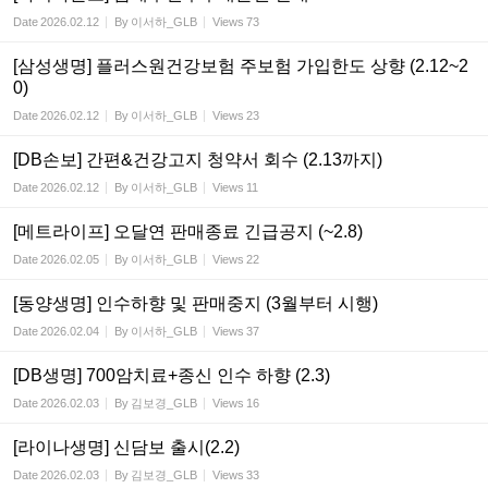
Date
2026.02.12
By
이서하_GLB
Views
73
[삼성생명] 플러스원건강보험 주보험 가입한도 상향 (2.12~2
0)
Date
2026.02.12
By
이서하_GLB
Views
23
[DB손보] 간편&건강고지 청약서 회수 (2.13까지)
Date
2026.02.12
By
이서하_GLB
Views
11
[메트라이프] 오달연 판매종료 긴급공지 (~2.8)
Date
2026.02.05
By
이서하_GLB
Views
22
[동양생명] 인수하향 및 판매중지 (3월부터 시행)
Date
2026.02.04
By
이서하_GLB
Views
37
[DB생명] 700암치료+종신 인수 하향 (2.3)
Date
2026.02.03
By
김보경_GLB
Views
16
[라이나생명] 신담보 출시(2.2)
Date
2026.02.03
By
김보경_GLB
Views
33