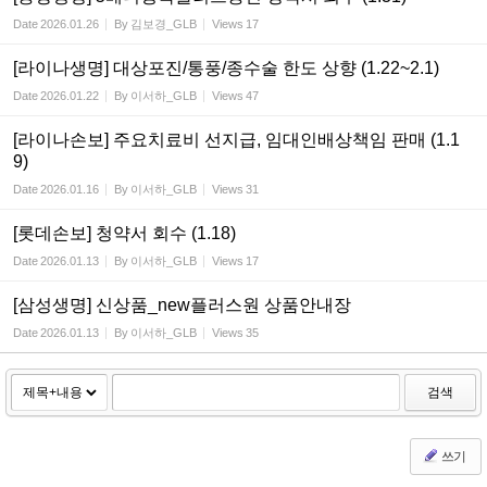
Date
2026.01.26
By
김보경_GLB
Views
17
[라이나생명] 대상포진/통풍/종수술 한도 상향 (1.22~2.1)
Date
2026.01.22
By
이서하_GLB
Views
47
[라이나손보] 주요치료비 선지급, 임대인배상책임 판매 (1.1
9)
Date
2026.01.16
By
이서하_GLB
Views
31
[롯데손보] 청약서 회수 (1.18)
Date
2026.01.13
By
이서하_GLB
Views
17
[삼성생명] 신상품_new플러스원 상품안내장
Date
2026.01.13
By
이서하_GLB
Views
35
검색
쓰기