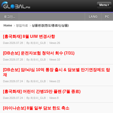
Menu
Sketchbook5, 스케치북5
로그인...
LANG
PC
Home
영업자료
상품변경(한도/종료/신상품)
[흥국화재] 8월 U/W 변경사항
Date
2026.07.28
By
최유리_GLB
Views
26
Sketchbook5, 스케치북5
[DB손보] 운전자보험 청약서 회수 (7/31)
Date
2026.07.28
By
최유리_GLB
Views
10
[DB손보] 암/뇌/심 10억 통장 출시 & 담보별 만기연장제도 탑
재
Date
2026.07.24
By
최유리_GLB
Views
22
[흥국화재] 어린이 간병15만 플랜 (7월 종료)
Date
2026.07.24
By
최유리_GLB
Views
8
[라이나손보] 8월 일부 담보 한도 축소