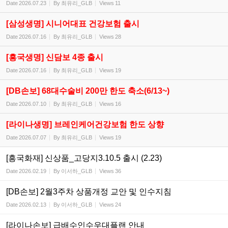
Date
2026.07.23
By
최유리_GLB
Views
11
[삼성생명] 시니어대표 건강보험 출시
Date
2026.07.16
By
최유리_GLB
Views
28
[흥국생명] 신담보 4종 출시
Date
2026.07.16
By
최유리_GLB
Views
19
[DB손보] 68대수술비 200만 한도 축소(6/13~)
Date
2026.07.10
By
최유리_GLB
Views
16
[라이나생명] 브레인케어건강보험 한도 상향
Date
2026.07.07
By
최유리_GLB
Views
19
[흥국화재] 신상품_고당지3.10.5 출시 (2.23)
Date
2026.02.19
By
이서하_GLB
Views
36
[DB손보] 2월3주차 상품개정 교안 및 인수지침
Date
2026.02.13
By
이서하_GLB
Views
24
[라이나손보] 급배수인수우대플랜 안내