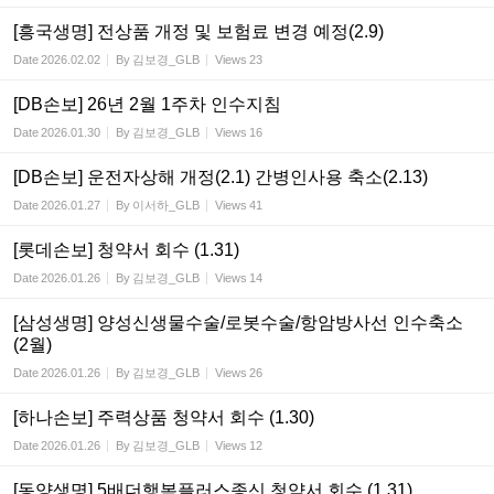
[흥국생명] 전상품 개정 및 보험료 변경 예정(2.9)
Date
2026.02.02
By
김보경_GLB
Views
23
[DB손보] 26년 2월 1주차 인수지침
Date
2026.01.30
By
김보경_GLB
Views
16
[DB손보] 운전자상해 개정(2.1) 간병인사용 축소(2.13)
Date
2026.01.27
By
이서하_GLB
Views
41
[롯데손보] 청약서 회수 (1.31)
Date
2026.01.26
By
김보경_GLB
Views
14
[삼성생명] 양성신생물수술/로봇수술/항암방사선 인수축소
(2월)
Date
2026.01.26
By
김보경_GLB
Views
26
[하나손보] 주력상품 청약서 회수 (1.30)
Date
2026.01.26
By
김보경_GLB
Views
12
[동양생명] 5배더행복플러스종신 청약서 회수 (1.31)