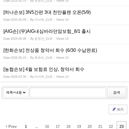
Date
2025.05.15
By
최유리_GLB
Views
14
[하나손보] 3N5간편 3대 천만플랜 오픈(5/9)
Date
2025.05.09
By
이서하_GLB
Views
14
[AIG손] (무)AIG내심바라던암보험_8/1 출시
Date
2024.08.08
By
윤정인_GLB
Views
14
[한화손보] 전상품 청약서 회수 (6/30 수납완료)
Date
2026.06.23
By
최유리_GLB
Views
13
[농협손보] 4월 보험료 인상, 청약서 회수
Date
2026.03.30
By
이서하_GLB
Views
13
검색
쓰기
Prev
1
...
16
17
18
19
20
21
22
23