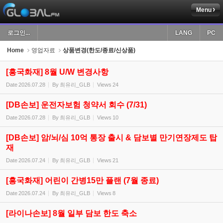
Menu
Sketchbook5, 스케치북5
로그인...
LANG
PC
Home
영업자료
상품변경(한도/종료/신상품)
[흥국화재] 8월 U/W 변경사항
Date
2026.07.28
By
최유리_GLB
Views
24
Sketchbook5, 스케치북5
[DB손보] 운전자보험 청약서 회수 (7/31)
Date
2026.07.28
By
최유리_GLB
Views
10
[DB손보] 암/뇌/심 10억 통장 출시 & 담보별 만기연장제도 탑
재
Date
2026.07.24
By
최유리_GLB
Views
21
[흥국화재] 어린이 간병15만 플랜 (7월 종료)
Date
2026.07.24
By
최유리_GLB
Views
8
[라이나손보] 8월 일부 담보 한도 축소