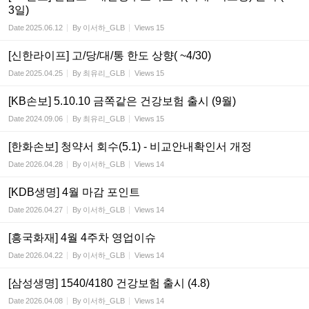
3일)
Date
2025.06.12
By
이서하_GLB
Views
15
[신한라이프] 고/당/대/통 한도 상향( ~4/30)
Date
2025.04.25
By
최유리_GLB
Views
15
[KB손보] 5.10.10 금쪽같은 건강보험 출시 (9월)
Date
2024.09.06
By
최유리_GLB
Views
15
[한화손보] 청약서 회수(5.1) - 비교안내확인서 개정
Date
2026.04.28
By
이서하_GLB
Views
14
[KDB생명] 4월 마감 포인트
Date
2026.04.27
By
이서하_GLB
Views
14
[흥국화재] 4월 4주차 영업이슈
Date
2026.04.22
By
이서하_GLB
Views
14
[삼성생명] 1540/4180 건강보험 출시 (4.8)
Date
2026.04.08
By
이서하_GLB
Views
14