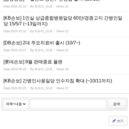
Date
2024.10.10
By
최유리_GLB
Views
31
[KB손보] 1인실 상급종합병원일당 60만/경증고지 간병인일
당 15/5/7 (~13일까지)
Date
2024.10.10
By
최유리_GLB
Views
12
[DB손보] 2대 주요치료비 출시 (10/7~)
Date
2024.10.07
By
최유리_GLB
Views
51
[롯데손보] 9월 판매종료 플랜
Date
2024.09.26
By
최유리_GLB
Views
18
[KB손보] 간병인사용일당 인수지침 확대 (~10/11까지)
Date
2024.09.25
By
최유리_GLB
Views
27
검색
쓰기