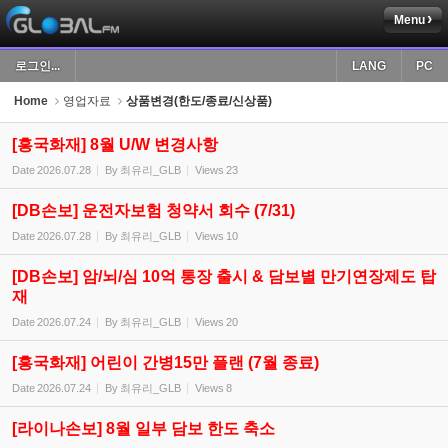
Menu
Sketchbook5, 스케치북5
로그인...
LANG
PC
Home
영업자료
상품변경(한도/종료/신상품)
[흥국화재] 8월 U/W 변경사항
Date
2026.07.28
By
최유리_GLB
Views
23
Sketchbook5, 스케치북5
[DB손보] 운전자보험 청약서 회수 (7/31)
Date
2026.07.28
By
최유리_GLB
Views
10
[DB손보] 암/뇌/심 10억 통장 출시 & 담보별 만기연장제도 탑
재
Date
2026.07.24
By
최유리_GLB
Views
20
[흥국화재] 어린이 간병15만 플랜 (7월 종료)
Date
2026.07.24
By
최유리_GLB
Views
8
[라이나손보] 8월 일부 담보 한도 축소