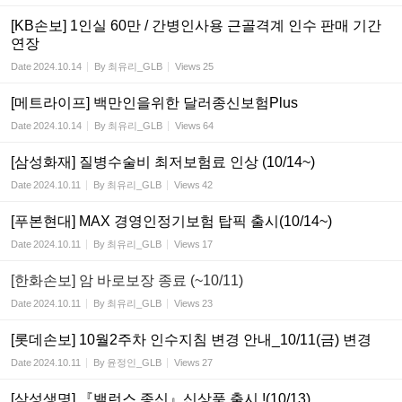
[KB손보] 1인실 60만 / 간병인사용 근골격계 인수 판매 기간
연장
Date
2024.10.14
By
최유리_GLB
Views
25
[메트라이프] 백만인을위한 달러종신보험Plus
Date
2024.10.14
By
최유리_GLB
Views
64
[삼성화재] 질병수술비 최저보험료 인상 (10/14~)
Date
2024.10.11
By
최유리_GLB
Views
42
[푸본현대] MAX 경영인정기보험 탑픽 출시(10/14~)
Date
2024.10.11
By
최유리_GLB
Views
17
[한화손보] 암 바로보장 종료 (~10/11)
Date
2024.10.11
By
최유리_GLB
Views
23
[롯데손보] 10월2주차 인수지침 변경 안내_10/11(금) 변경
Date
2024.10.11
By
윤정인_GLB
Views
27
[삼성생명] 『밸런스 종신』신상품 출시 !(10/13)