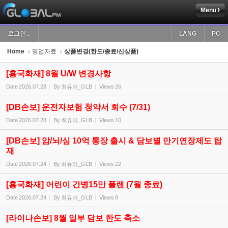
Menu
Sketchbook5, 스케치북5
로그인...
LANG
PC
Home
영업자료
상품변경(한도/종료/신상품)
[흥국화재] 8월 U/W 변경사항
Date
2026.07.28
By
최유리_GLB
Views
26
Sketchbook5, 스케치북5
[DB손보] 운전자보험 청약서 회수 (7/31)
Date
2026.07.28
By
최유리_GLB
Views
10
[DB손보] 암/뇌/심 10억 통장 출시 & 담보별 만기연장제도 탑
재
Date
2026.07.24
By
최유리_GLB
Views
22
[흥국화재] 어린이 간병15만 플랜 (7월 종료)
Date
2026.07.24
By
최유리_GLB
Views
8
[라이나손보] 8월 일부 담보 한도 축소