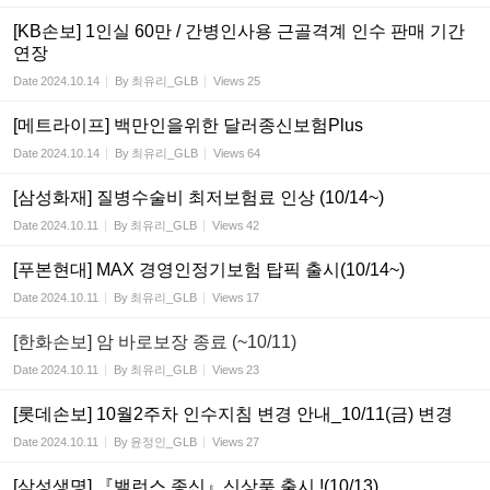
[KB손보] 1인실 60만 / 간병인사용 근골격계 인수 판매 기간
연장
Date
2024.10.14
By
최유리_GLB
Views
25
[메트라이프] 백만인을위한 달러종신보험Plus
Date
2024.10.14
By
최유리_GLB
Views
64
[삼성화재] 질병수술비 최저보험료 인상 (10/14~)
Date
2024.10.11
By
최유리_GLB
Views
42
[푸본현대] MAX 경영인정기보험 탑픽 출시(10/14~)
Date
2024.10.11
By
최유리_GLB
Views
17
[한화손보] 암 바로보장 종료 (~10/11)
Date
2024.10.11
By
최유리_GLB
Views
23
[롯데손보] 10월2주차 인수지침 변경 안내_10/11(금) 변경
Date
2024.10.11
By
윤정인_GLB
Views
27
[삼성생명] 『밸런스 종신』신상품 출시 !(10/13)