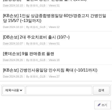
Date
2024.10.10
By
최유리_GLB
Views
31
[KB손보] 1인실 상급종합병원일당 60만/경증고지 간병인일
당 15/5/7 (~13일까지)
Date
2024.10.10
By
최유리_GLB
Views
12
[DB손보] 2대 주요치료비 출시 (10/7~)
Date
2024.10.07
By
최유리_GLB
Views
51
[롯데손보] 9월 판매종료 플랜
Date
2024.09.26
By
최유리_GLB
Views
18
[KB손보] 간병인사용일당 인수지침 확대 (~10/11까지)
Date
2024.09.25
By
최유리_GLB
Views
27
검색
쓰기