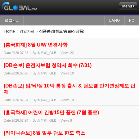
Menu
Sketchbook5, 스케치북5
로그인...
LANG
PC
Home
영업자료
상품변경(한도/종료/신상품)
[흥국화재] 8월 U/W 변경사항
Date
2026.07.28
By
최유리_GLB
Views
22
Sketchbook5, 스케치북5
[DB손보] 운전자보험 청약서 회수 (7/31)
Date
2026.07.28
By
최유리_GLB
Views
10
[DB손보] 암/뇌/심 10억 통장 출시 & 담보별 만기연장제도 탑
재
Date
2026.07.24
By
최유리_GLB
Views
19
[흥국화재] 어린이 간병15만 플랜 (7월 종료)
Date
2026.07.24
By
최유리_GLB
Views
8
[라이나손보] 8월 일부 담보 한도 축소