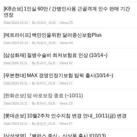
[KB손보] 1인실 60만 / 간병인사용 근골격계 인수 판매 기간
연장
Date
2024.10.14
By
최유리_GLB
Views
25
[메트라이프] 백만인을위한 달러종신보험Plus
Date
2024.10.14
By
최유리_GLB
Views
64
[삼성화재] 질병수술비 최저보험료 인상 (10/14~)
Date
2024.10.11
By
최유리_GLB
Views
42
[푸본현대] MAX 경영인정기보험 탑픽 출시(10/14~)
Date
2024.10.11
By
최유리_GLB
Views
17
[한화손보] 암 바로보장 종료 (~10/11)
Date
2024.10.11
By
최유리_GLB
Views
23
[롯데손보] 10월2주차 인수지침 변경 안내_10/11(금) 변경
Date
2024.10.11
By
윤정인_GLB
Views
27
[삼성생명] 『밸런스 종신』신상품 출시 !(10/13)