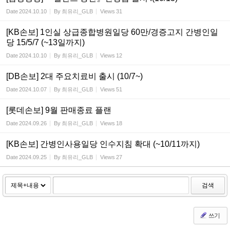
Date
2024.10.10
By
최유리_GLB
Views
31
[KB손보] 1인실 상급종합병원일당 60만/경증고지 간병인일
당 15/5/7 (~13일까지)
Date
2024.10.10
By
최유리_GLB
Views
12
[DB손보] 2대 주요치료비 출시 (10/7~)
Date
2024.10.07
By
최유리_GLB
Views
51
[롯데손보] 9월 판매종료 플랜
Date
2024.09.26
By
최유리_GLB
Views
18
[KB손보] 간병인사용일당 인수지침 확대 (~10/11까지)
Date
2024.09.25
By
최유리_GLB
Views
27
검색
쓰기